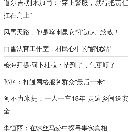
道尔吉·别木加甫：“穿上警服，就得把责任
扛在肩上”
风雪天路，他是喀喇昆仑“守边人” 致敬！
白雪法官工作室：村民心中的“解忧站”
穆海拜提·阿卜杜拉：情到了，气更顺了
孙翔：打通网格服务群众“最后一米”
阿不力米提：一人一车18年 走遍乡间送安
全
李恒丽：在蛛丝马迹中探寻事实真相