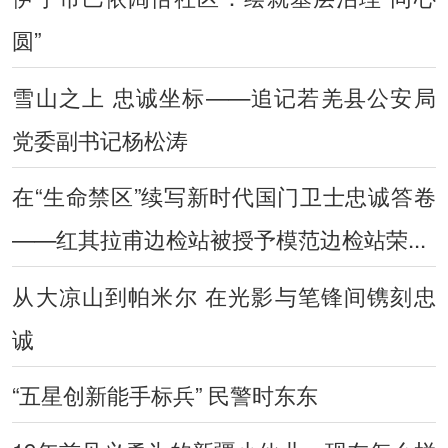
圆”
雪山之上 忠诚坐标——追记若羌县公安局
党委副书记杨松涛
在“生命禁区”续写新时代国门卫士忠诚答卷
——红其拉甫边检站被授予模范边检站荣...
从大凉山到帕米尔 在光影与笔锋间镌刻忠
诚
“五星创新能手标兵” 民警时东东