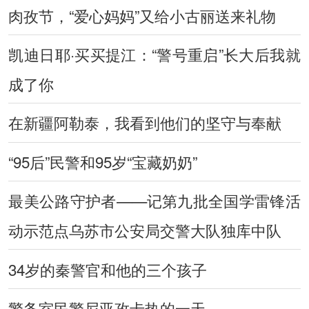
肉孜节，“爱心妈妈”又给小古丽送来礼物
凯迪日耶·买买提江：“警号重启”长大后我就
成了你
在新疆阿勒泰，我看到他们的坚守与奉献
“95后”民警和95岁“宝藏奶奶”
最美公路守护者——记第九批全国学雷锋活
动示范点乌苏市公安局交警大队独库中队
34岁的秦警官和他的三个孩子
警务室民警尼亚孜卡热的一天