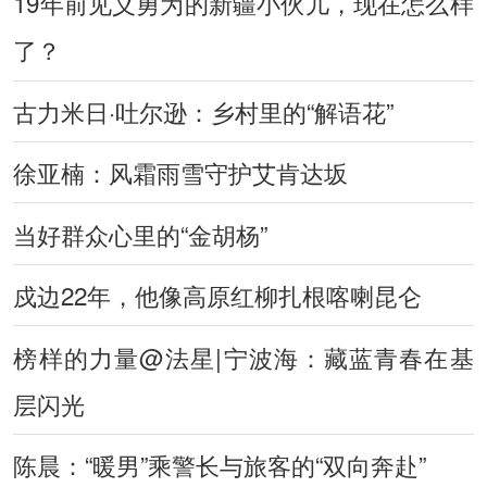
19年前见义勇为的新疆小伙儿，现在怎么样
了？
古力米日·吐尔逊：乡村里的“解语花”
徐亚楠：风霜雨雪守护艾肯达坂
当好群众心里的“金胡杨”
戍边22年，他像高原红柳扎根喀喇昆仑
榜样的力量@法星|宁波海：藏蓝青春在基
层闪光
陈晨：“暖男”乘警长与旅客的“双向奔赴”