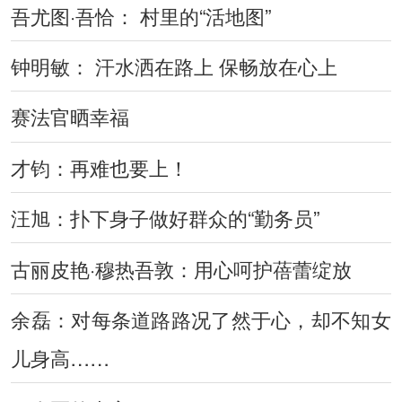
吾尤图·吾恰： 村里的“活地图”
钟明敏： 汗水洒在路上 保畅放在心上
赛法官晒幸福
才钧：再难也要上！
汪旭：扑下身子做好群众的“勤务员”
古丽皮艳·穆热吾敦：用心呵护蓓蕾绽放
余磊：对每条道路路况了然于心，却不知女
儿身高……