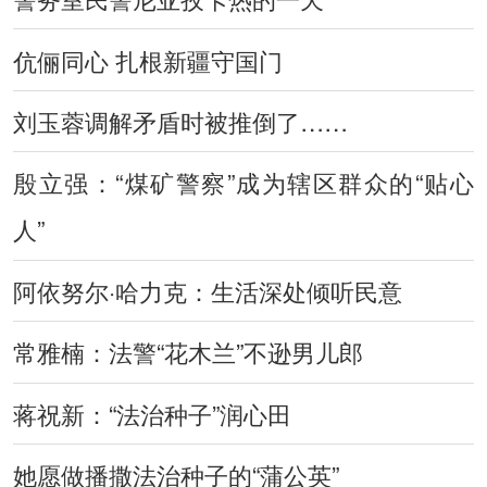
伉俪同心 扎根新疆守国门
刘玉蓉调解矛盾时被推倒了……
殷立强：“煤矿警察”成为辖区群众的“贴心
人”
阿依努尔·哈力克：生活深处倾听民意
常雅楠：法警“花木兰”不逊男儿郎
蒋祝新：“法治种子”润心田
她愿做播撒法治种子的“蒲公英”