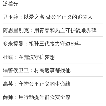
泛着光
尹玉婷：以爱之名 做公平正义的追梦人
阿思里别克：用青春和热血守护巍峨界碑
多来提曼：祖孙三代接力守边69年
​杜彧：在荒漠守护梦想
辅警侯卫卫：村民遇事都找他
高英：守护公平正义的生命线
薛帅：用行动提升群众安全感