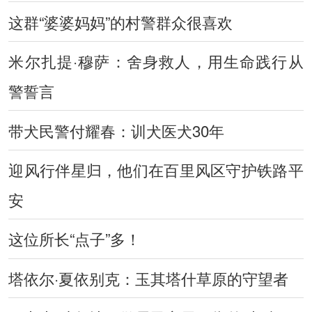
这群“婆婆妈妈”的村警群众很喜欢
米尔扎提·穆萨：舍身救人，用生命践行从
警誓言
带犬民警付耀春：训犬医犬30年
迎风行伴星归，他们在百里风区守护铁路平
安
这位所长“点子”多！
塔依尔·夏依别克：玉其塔什草原的守望者