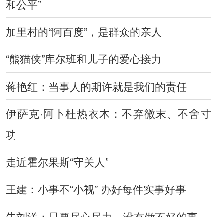
和公平”
加里村的“阿百度”，是群众的亲人
“熊猫侠”库尔班和儿子的爱心接力
蒋艳红：当事人的期许就是我们的责任
伊萨克·阿卜杜热衣木：不弃微末、不舍寸
功
走近霍尔果斯“守关人”
王建：小事不“小视” 办好每件实事好事
朱刘洋：只要尽心尽力，没有做不好的事