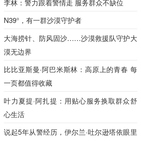
李林：警力跟着警情走 服务群众不缺位
N39°，有一群沙漠守护者
大海捞针、防风固沙……沙漠救援队守护大
漠无边界
比比亚斯曼·阿巴米斯林：高原上的青春 每
一页都值得收藏
叶力夏提·阿扎提：用贴心服务换取群众舒
心生活
说起5年从警经历，伊尔兰·吐尔逊塔依眼里