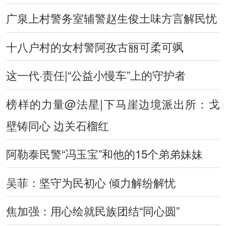
广泉上村警务室辅警赵生俊土味方言解民忧
十八户村的女村警阿孜古丽可柔可飒
这一代·责任|“公益小慢车”上的守护者
榜样的力量@法星|下马崖边境派出所：戈
壁铸同心 边关石榴红
阿勒泰民警“冯玉宝”和他的15个弟弟妹妹
吴菲：坚守为民初心 倾力解纷解忧
焦加强：用心绘就民族团结“同心圆”